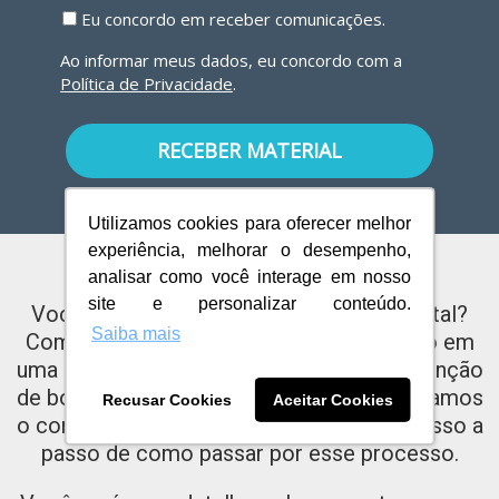
Eu concordo em receber comunicações.
Ao informar meus dados, eu concordo com a
Política de Privacidade
.
RECEBER MATERIAL
Utilizamos cookies para oferecer melhor
experiência, melhorar o desempenho,
analisar como você interage em nosso
site e personalizar conteúdo.
Você já ouviu falar da transformação digital?
Saiba mais
Compreendê-la e identificar sua aplicação em
uma empresa é fundamental para a manutenção
de bons resultados. Neste material, explicamos
Recusar Cookies
Aceitar Cookies
o conceito e vamos além, mostrando o passo a
passo de como passar por esse processo.